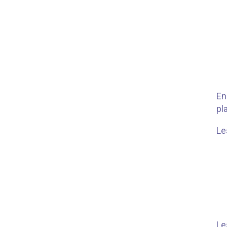
En
pl
Le
Le