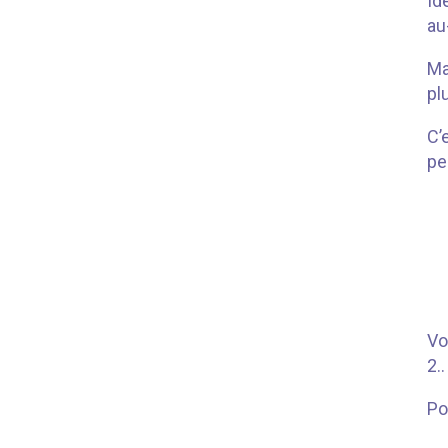
Id
au
Ma
plu
C’
pe
Vo
2..
Po