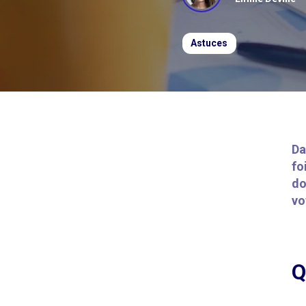
Astuces
Da
fo
do
vo
Q