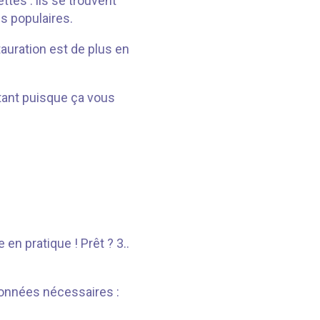
ttes : ils se trouvent
s populaires.
tauration est de plus en
rtant puisque ça vous
en pratique ! Prêt ? 3..
données nécessaires :