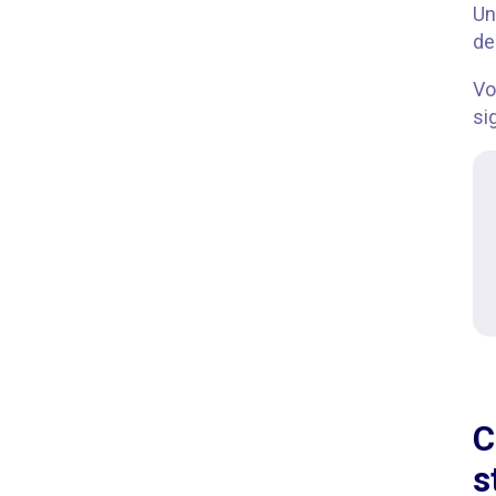
Un
de
Vo
si
C
s