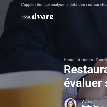
L'application qui analyse la data des restaurate
Home
/
Astuces
/
Restau
Restaur
évaluer 
Auteur
Emilie Deville